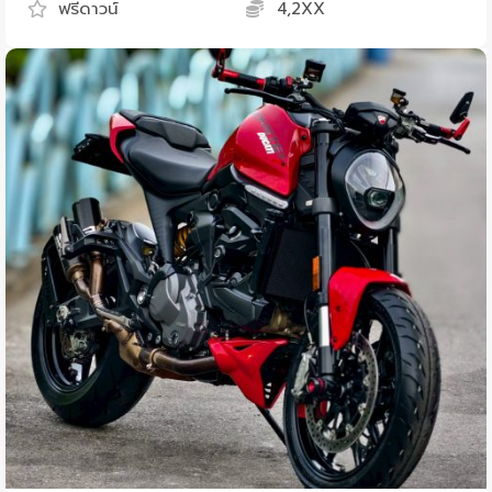
ฟรีดาวน์
4,2XX