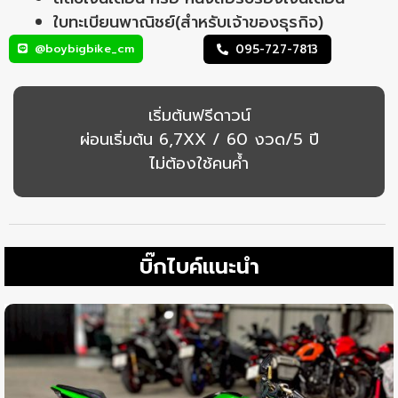
ใบทะเบียนพาณิชย์(สำหรับเจ้าของธุรกิจ)
@boybigbike_cm
095-727-7813
เริ่มต้นฟรีดาวน์
ผ่อนเริ่มต้น 6,7XX / 60 งวด/5 ปี
ไม่ต้องใช้คนค้ำ
บิ๊กไบค์แนะนำ