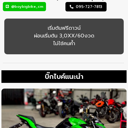
@boybigbike_cm
095-727-7813
เริ่มต้นฟรีดาวน์
ผ่อนเริ่มต้น 3,0XX/60งวด
ไม่ใช้คนค้ำ
บิ๊กไบค์แนะนำ