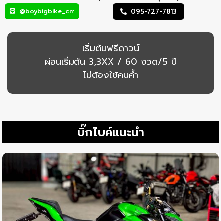
@boybigbike_cm
095-727-7813
เริ่มต้นฟรีดาวน์
ผ่อนเริ่มต้น 3,3XX / 60 งวด/5 ปี
ไม่ต้องใช้คนค้ำ
บิ๊กไบค์แนะนำ