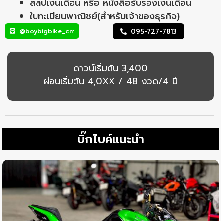
สลิปเงินเดือน หรือ หนังสือรับรองเงินเดือน
ใบทะเบียนพาณิชย์(สำหรับเจ้าของธุรกิจ)
@boybigbike_cm
095-727-7813
ดาวน์เริ่มต้น 3,400
ผ่อนเริ่มต้น 4,0XX / 48 งวด/4 ปี
บิ๊กไบค์แนะนำ