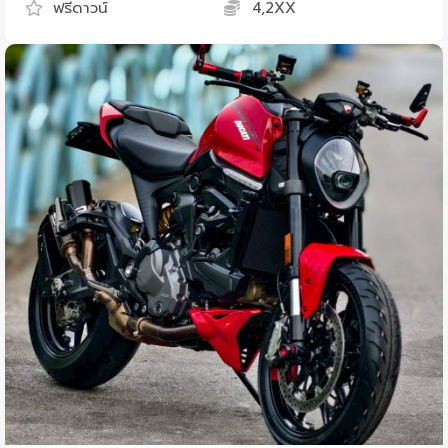
ฟรีดาวน์
4,2XX