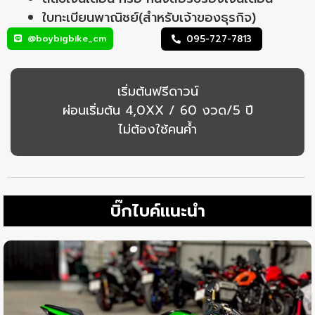
ใบทะเบียนพาณิชย์(สำหรับเจ้าของธุรกิจ)
@boybigbike_cm
095-727-7813
เริ่มต้นฟรีดาวน์
ผ่อนเริ่มต้น 4,0XX / 60 งวด/5 ปี
ไม่ต้องใช้คนค้ำ
บิ๊กไบค์แนะนำ