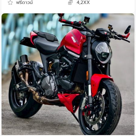
ฟรีดาวน์
4,2XX