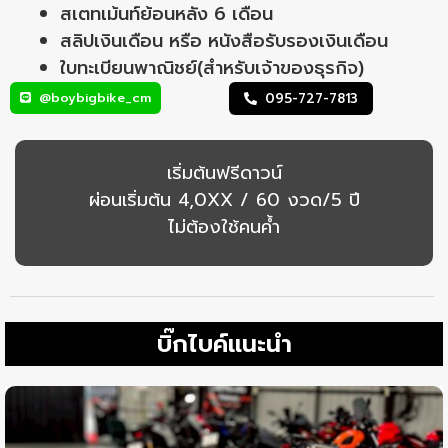
สเตทเม้นท์ย้อนหลัง 6 เดือน
สลิปเงินเดือน หรือ หนังสือรับรองเงินเดือน
ใบทะเบียนพาณิชย์(สำหรับเจ้าของธุรกิจ)
@boybigbike_cm
095-727-7813
เริ่มต้นฟรีดาวน์
ผ่อนเริ่มต้น 4,0XX / 60 งวด/5 ปี
ไม่ต้องใช้คนค้ำ
บิ๊กไบค์แนะนำ