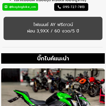
@boybigbike_cm
095-727-7813
ไฟแนนซ์ AY ฟรีดาวน์
ผ่อน 3,9XX / 60 งวด/5 ปี
บิ๊กไบค์แนะนำ