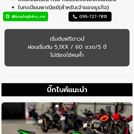
ใบทะเบียนพาณิชย์(สำหรับเจ้าของธุรกิจ)
@boybigbike_cm
095-727-7813
เริ่มต้นฟรีดาวน์
ผ่อนเริ่มต้น 5,1XX / 60 งวด/5 ปี
ไม่ต้องใช้คนค้ำ
บิ๊กไบค์แนะนำ