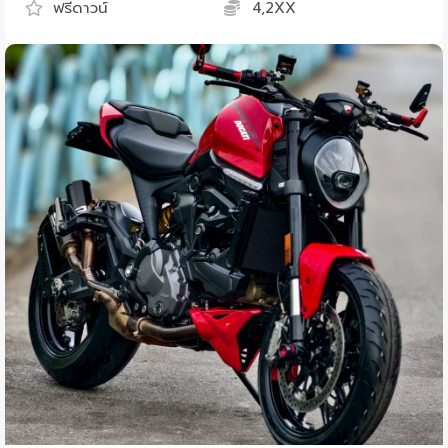
ฟรีดาวน์
4,2XX