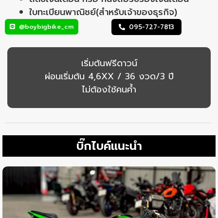
ใบทะเบียนพาณิชย์(สำหรับเจ้าของธุรกิจ)
@boybigbike_cm
095-727-7813
เริ่มต้นฟรีดาวน์
ผ่อนเริ่มต้น 4,6XX / 36 งวด/3 ปี
ไม่ต้องใช้คนค้ำ
บิ๊กไบค์แนะนำ