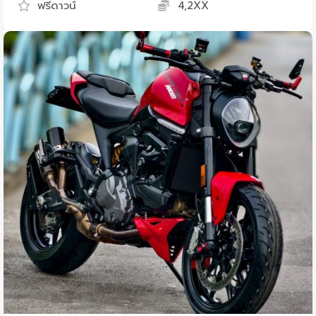
ฟรีดาวน์
4,2XX