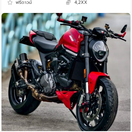
ฟรีดาวน์
4,2XX