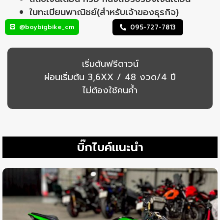
ใบทะเบียนพาณิชย์(สำหรับเจ้าของธุรกิจ)
@boybigbike_cm
095-727-7813
เริ่มต้นฟรีดาวน์
ผ่อนเริ่มต้น 3,6XX / 48 งวด/4 ปี
ไม่ต้องใช้คนค้ำ
บิ๊กไบค์แนะนำ