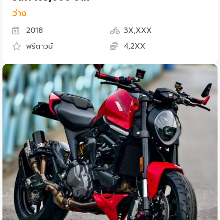
ว่าง
2018
3X,XXX
ฟรีดาวน์
4,2XX