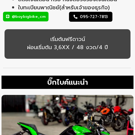
ใบทะเบียนพาณิชย์(สำหรับเจ้าของธุรกิจ)
@boybigbike_cm
095-727-7813
เริ่มต้นฟรีดาวน์
ผ่อนเริ่มต้น 3,6XX / 48 งวด/4 ปี
บิ๊กไบค์แนะนำ