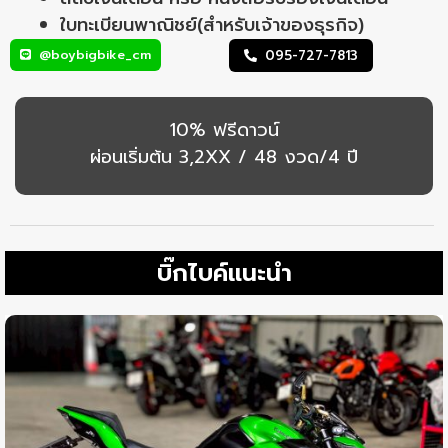
ใบทะเบียนพาณิชย์(สำหรับเจ้าของธุรกิจ)
@boybigbike_cm
095-727-7813
10% ฟรีดาวน์
ผ่อนเริ่มต้น 3,2XX / 48 งวด/4 ปี
บิ๊กไบค์แนะนำ