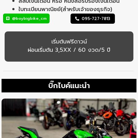
สลิปเงินเดือน หรือ หนังสือรับรองเงินเดือน
ใบทะเบียนพาณิชย์(สำหรับเจ้าของธุรกิจ)
@boybigbike_cm
095-727-7813
เริ่มต้นฟรีดาวน์
ผ่อนเริ่มต้น 3,5XX / 60 งวด/5 ปี
บิ๊กไบค์แนะนำ