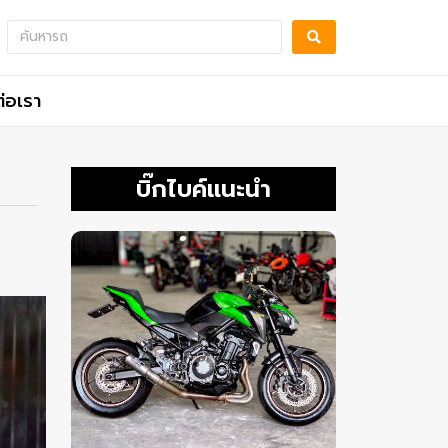
ต่อเรา
บิ๊กไบค์แนะนำ