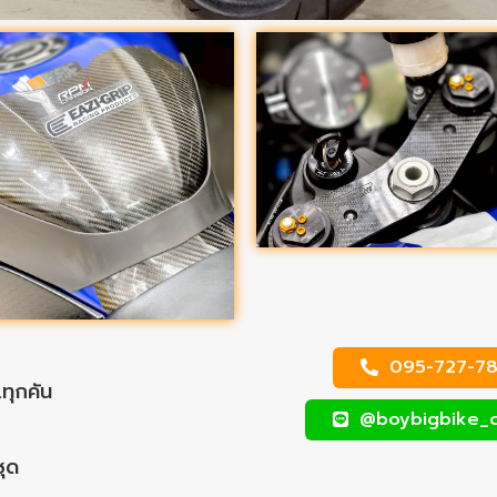
095-727-78
ทุกคัน
@boybigbike_
ชุด