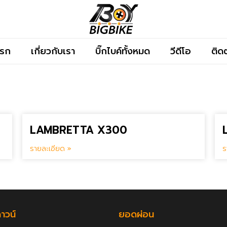
แรก
เกี่ยวกับเรา
บิ๊กไบค์ทั้งหมด
วีดีโอ
ติด
LAMBRETTA X300
รายละเอียด »
ร
าวน์
ยอดผ่อน