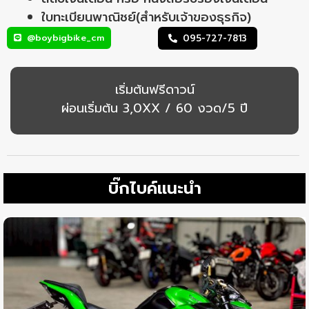
ใบทะเบียนพาณิชย์(สำหรับเจ้าของธุรกิจ)
@boybigbike_cm
095-727-7813
เริ่มต้นฟรีดาวน์
ผ่อนเริ่มต้น 3,0XX / 60 งวด/5 ปี
บิ๊กไบค์แนะนำ